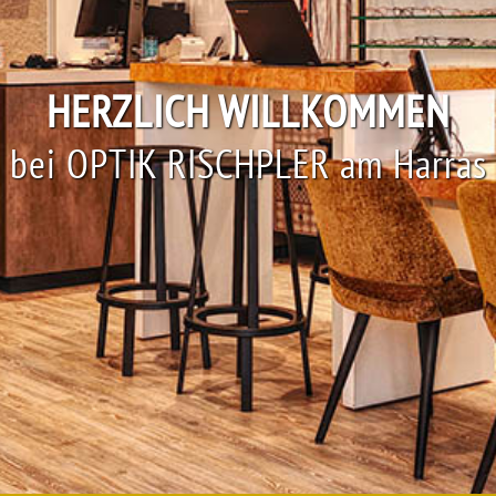
HERZLICH WILLKOMMEN
bei OPTIK RISCHPLER am Harras