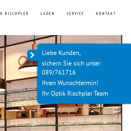
IK RISCHPLER
LADEN
SERVICE
KONTAKT
Liebe Kunden,
sichern Sie sich unter
089/761716
Ihren Wunschtermin!
Ihr Optik Rischpler Team